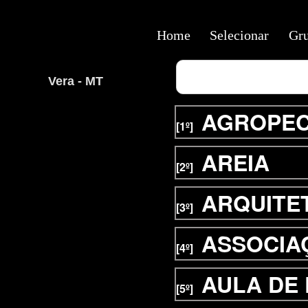
Home
Selecionar
Gr
Vera - MT
AGROPEC
[1º]
AREIA
[2º]
ARQUITE
[3º]
ASSOCIA
[4º]
AULA DE
[5º]