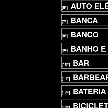
AUTO EL
[6º]
BANCA
[7º]
BANCO
[8º]
BANHO E
[9º]
BAR
[10º]
BARBEA
[11º]
BATERIA
[12º]
BICICLE
[13º]