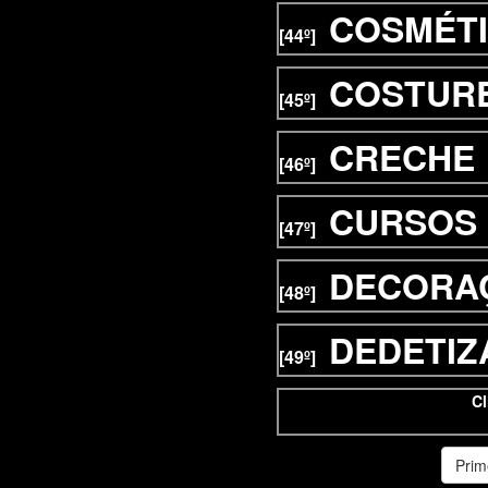
COSMÉT
[44º]
COSTUR
[45º]
CRECHE
[46º]
CURSOS 
[47º]
DECORA
[48º]
DEDETIZ
[49º]
Cl
Prim