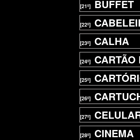
BUFFET
[21º]
CABELEI
[22º]
CALHA
[23º]
CARTÃO 
[24º]
CARTÓR
[25º]
CARTUC
[26º]
CELULA
[27º]
CINEMA
[28º]