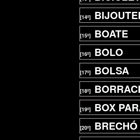
BIJOUTE
[14º]
BOATE
[15º]
BOLO
[16º]
BOLSA
[17º]
BORRAC
[18º]
BOX PAR
[19º]
BRECHÓ
[20º]