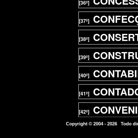
CONCESS
[36º]
CONFEC
[37º]
CONSER
[38º]
CONSTR
[39º]
CONTABI
[40º]
CONTAD
[41º]
CONVENI
[42º]
COOPERA
Copyright © 2004 - 2026 Todo d
[43º]