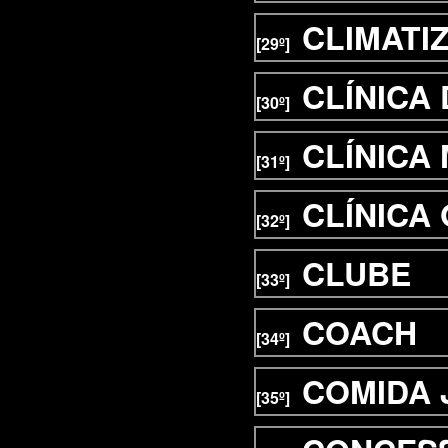
CLIMATI
[29º]
CLÍNICA
[30º]
CLÍNICA
[31º]
CLÍNICA
[32º]
CLUBE
[33º]
COACH
[34º]
COMIDA 
[35º]