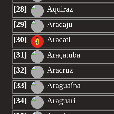
[28]
Aquiraz
[29]
Aracaju
[30]
Aracati
[31]
Araçatuba
[32]
Aracruz
[33]
Araguaína
[34]
Araguari