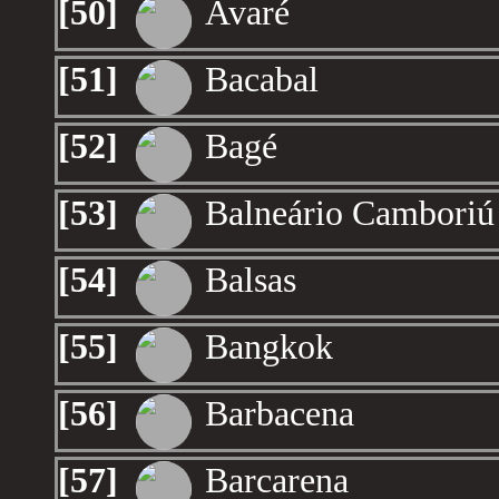
[50]
Avaré
[51]
Bacabal
[52]
Bagé
[53]
Balneário Camboriú
[54]
Balsas
[55]
Bangkok
[56]
Barbacena
[57]
Barcarena