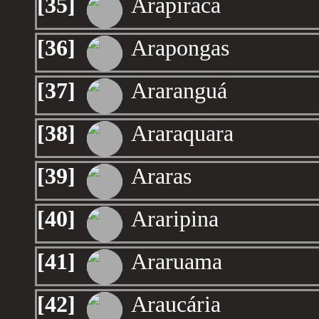
[35]
Arapiraca
[36]
Arapongas
[37]
Araranguá
[38]
Araraquara
[39]
Araras
[40]
Araripina
[41]
Araruama
[42]
Araucária