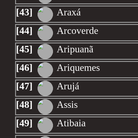
[43]
Araxá
[44]
Arcoverde
[45]
Aripuanã
[46]
Ariquemes
[47]
Arujá
[48]
Assis
[49]
Atibaia