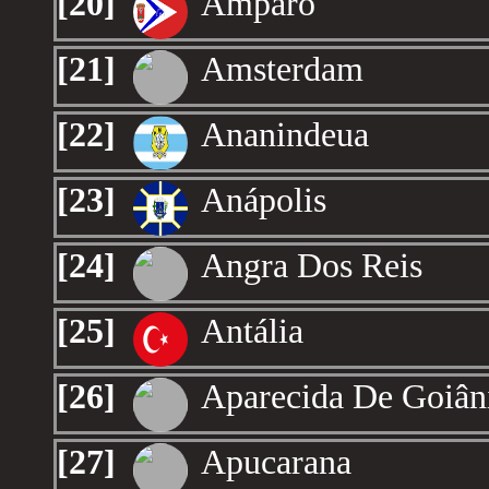
[20]
Amparo
[21]
Amsterdam
[22]
Ananindeua
[23]
Anápolis
[24]
Angra Dos Reis
[25]
Antália
[26]
Aparecida De Goiân
[27]
Apucarana