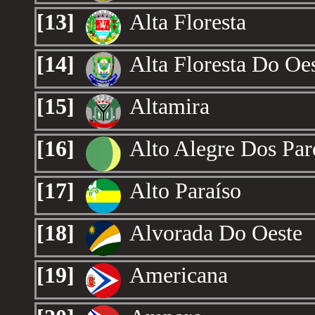
[13]
Alta Floresta
[14]
Alta Floresta Do Oe
[15]
Altamira
[16]
Alto Alegre Dos Par
[17]
Alto Paraíso
[18]
Alvorada Do Oeste
[19]
Americana