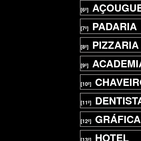
AÇOUGU
[6º]
PADARIA
[7º]
PIZZARIA
[8º]
ACADEMI
[9º]
CHAVEIR
[10º]
DENTIST
[11º]
GRÁFICA
[12º]
HOTEL
[13º]