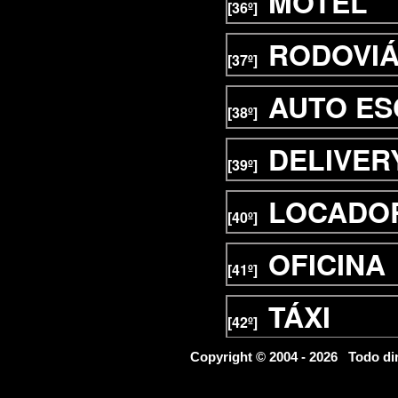
MOTEL
[36º]
RODOVIÁ
[37º]
AUTO E
[38º]
DELIVER
[39º]
LOCADOR
[40º]
OFICINA
[41º]
TÁXI
[42º]
FINANCE
Copyright © 2004 - 2026 Todo d
[43º]