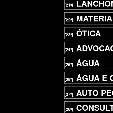
LANCHO
[21º]
MATERIA
[22º]
ÓTICA
[23º]
ADVOCA
[24º]
ÁGUA
[25º]
ÁGUA E 
[26º]
AUTO PE
[27º]
CONSUL
[28º]