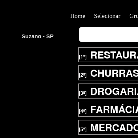
Home
Selecionar
Gr
Suzano - SP
RESTAUR
[1º]
CHURRAS
[2º]
DROGARI
[3º]
FARMÁCI
[4º]
MERCAD
[5º]