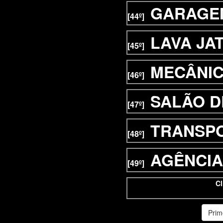
GARAGE
[44º]
LAVA JA
[45º]
MECÂNI
[46º]
SALÃO D
[47º]
TRANSP
[48º]
AGÊNCIA
[49º]
Cl
Prim