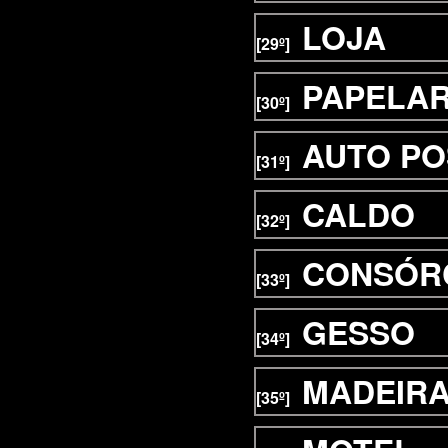
LOJA
[29º]
PAPELAR
[30º]
AUTO P
[31º]
CALDO
[32º]
CONSÓR
[33º]
GESSO
[34º]
MADEIR
[35º]