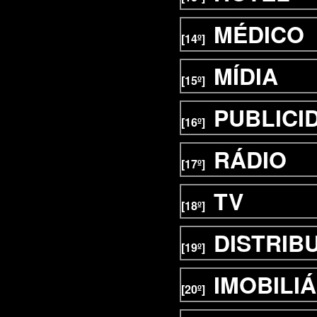
MÉDICO
[14º]
MÍDIA
[15º]
PUBLICI
[16º]
RÁDIO
[17º]
TV
[18º]
DISTRIB
[19º]
IMOBILIÁ
[20º]