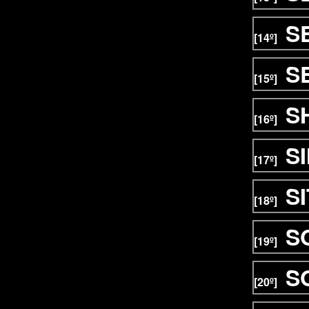
S
[14º]
S
[15º]
S
[16º]
S
[17º]
S
[18º]
S
[19º]
S
[20º]