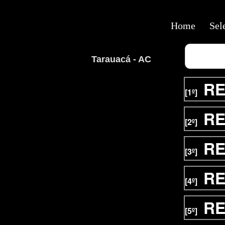
Home
Sel
Tarauacá - AC
RE
[1º]
RE
[2º]
RE
[3º]
RE
[4º]
RE
[5º]