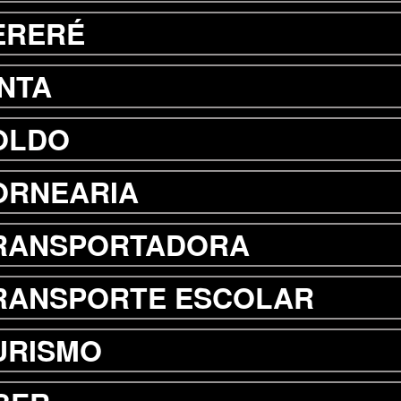
ERERÉ
INTA
OLDO
ORNEARIA
RANSPORTADORA
RANSPORTE ESCOLAR
URISMO