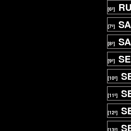
R
[6º]
SA
[7º]
SA
[8º]
SE
[9º]
S
[10º]
S
[11º]
S
[12º]
S
[13º]