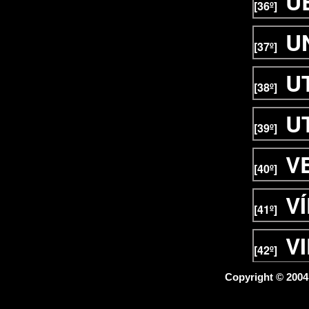
U
[36º]
U
[37º]
U
[38º]
U
[39º]
V
[40º]
V
[41º]
V
[42º]
V
Copyright © 200
[43º]