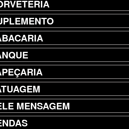
ORVETERIA
UPLEMENTO
ABACARIA
ANQUE
APEÇARIA
ATUAGEM
ELE MENSAGEM
ENDAS