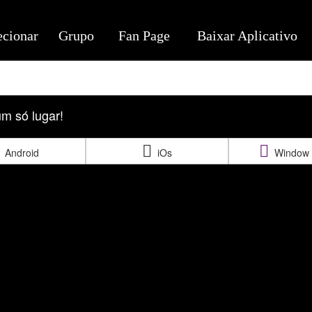
ecionar
Grupo
Fan Page
Baixar Aplicativo
m só lugar!
Android
iOs
Window 