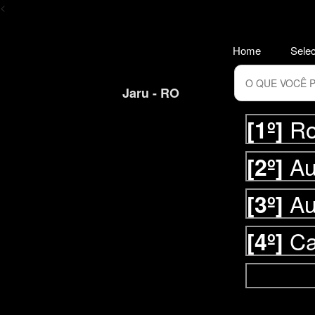
<
Home
Selec
Jaru - RO
Ro
[1º]
Au
[2º]
Au
[3º]
Ca
[4º]