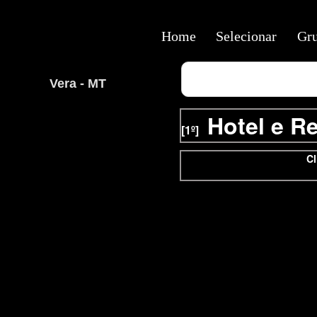
Home
Selecionar
Gr
Vera - MT
Hotel e R
[1º]
Cl