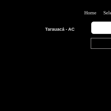
Home
Sel
Tarauacá - AC