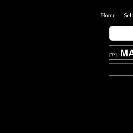
Home
Sel
MA
[1º]