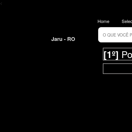
<
Home
Selec
Jaru - RO
Po
[1º]