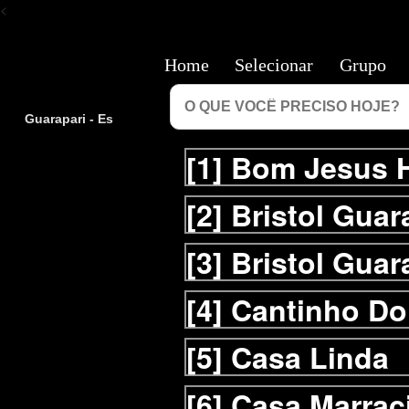
<
Home
Selecionar
Grupo
Guarapari - Es
[1]
Bom Jesus H
[2]
Bristol Guar
[3]
Bristol Guar
[4]
Cantinho Do
[5]
Casa Linda
[6]
Casa Marrac