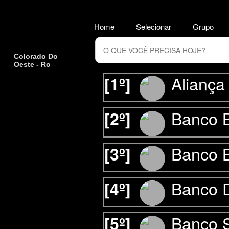
Home
Selecionar
Grupo
Colorado Do
Oeste - Ro
Alianç
[1º]
Banco 
[2º]
Banco 
[3º]
Banco D
[4º]
Banco S
[5º]