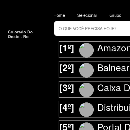
Home
Selecionar
Grupo
Colorado Do
Oeste - Ro
Amazo
[1º]
Balnear
[2º]
Caixa 
[3º]
Distrib
[4º]
Portal D
[5º]