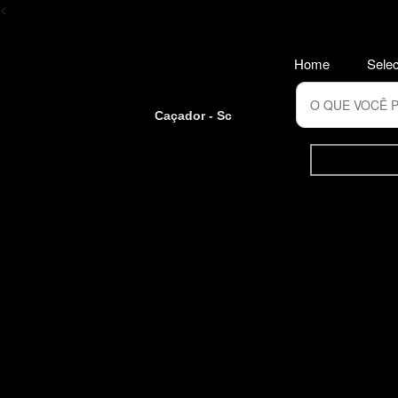
<
Home
Selec
Caçador - Sc