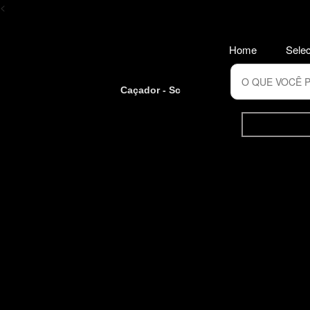
<
Home
Selec
Caçador - Sc