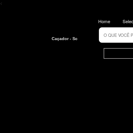
<
Home
Selec
Caçador - Sc