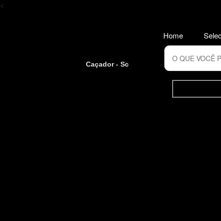
<
Home
Selec
Caçador - Sc