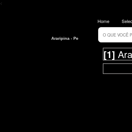
<
Home
Selec
Araripina - Pe
Ara
[1]