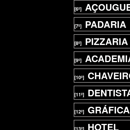
AÇOUGU
[6º]
PADARIA
[7º]
PIZZARIA
[8º]
ACADEMI
[9º]
CHAVEIR
[10º]
DENTIST
[11º]
GRÁFICA
[12º]
HOTEL
[13º]