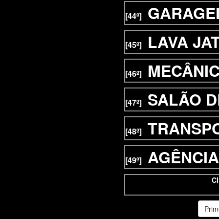
GARAGE
[44º]
LAVA JA
[45º]
MECÂNI
[46º]
SALÃO D
[47º]
TRANSP
[48º]
AGÊNCIA
[49º]
Cl
Prim