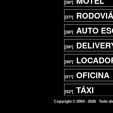
MOTEL
[36º]
RODOVIÁ
[37º]
AUTO E
[38º]
DELIVER
[39º]
LOCADOR
[40º]
OFICINA
[41º]
TÁXI
[42º]
FINANCE
Copyright © 2004 - 2026 Todo d
[43º]