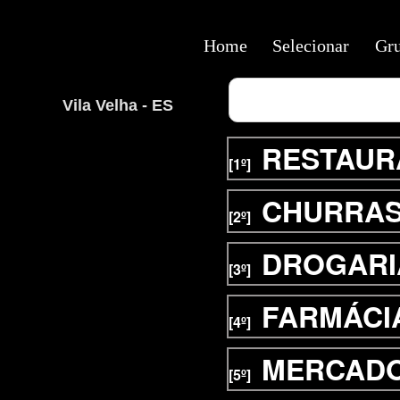
Home
Selecionar
Gr
Vila Velha - ES
RESTAUR
[1º]
CHURRAS
[2º]
DROGARI
[3º]
FARMÁCI
[4º]
MERCAD
[5º]