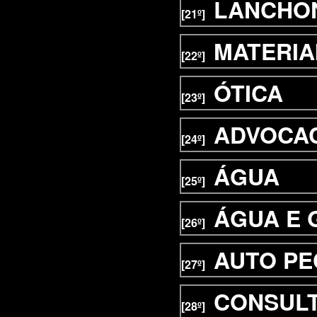
LANCHO
[21º]
MATERIA
[22º]
ÓTICA
[23º]
ADVOCA
[24º]
ÁGUA
[25º]
ÁGUA E 
[26º]
AUTO PE
[27º]
CONSUL
[28º]