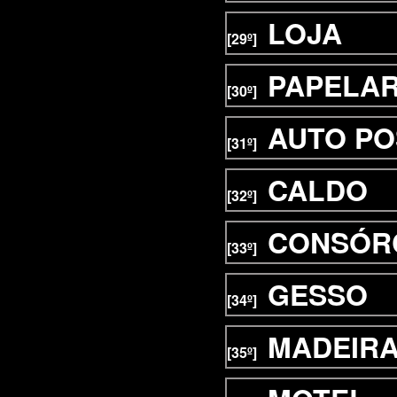
LOJA
[29º]
PAPELAR
[30º]
AUTO P
[31º]
CALDO
[32º]
CONSÓR
[33º]
GESSO
[34º]
MADEIR
[35º]