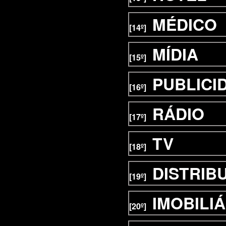
MÉDICO
[14º]
MÍDIA
[15º]
PUBLICI
[16º]
RÁDIO
[17º]
TV
[18º]
DISTRIB
[19º]
IMOBILIÁ
[20º]