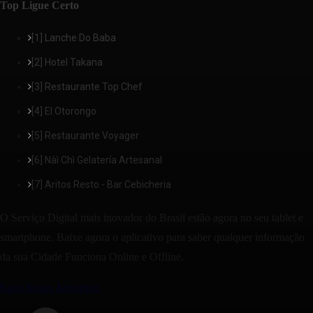
Top Ligue Certo
[1] Lanche Do Baba
[2] Hotel Takana
[3] Restaurante Top Chef
[4] El Otorongo
[5] Restaurante Voyager
[6] Nàì Chì Gelatería Artesanal
[7] Aritos Resto - Bar Cebicheria
O Serviço Digital mais inovador do Brasil estão agora no seu tablet e
smartphone. Baixe agora o aplicativo para saber qualquer informação
da sua Cidade Funciona Online e Offline.
Baixe Nosso Aplicativo