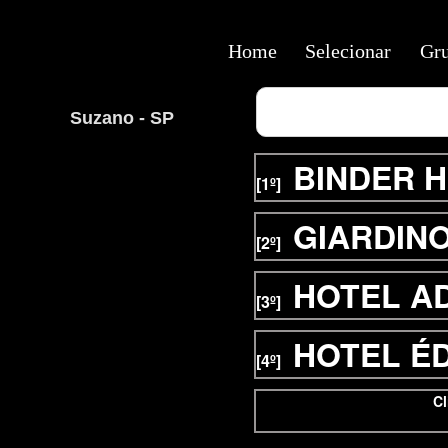
Home
Selecionar
Gr
Suzano - SP
BINDER 
[1º]
GIARDIN
[2º]
HOTEL A
[3º]
HOTEL É
[4º]
Cl