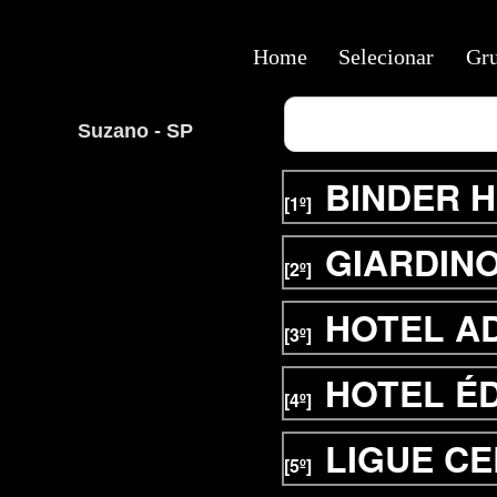
Home
Selecionar
Gr
Suzano - SP
BINDER 
[1º]
GIARDIN
[2º]
HOTEL A
[3º]
HOTEL É
[4º]
LIGUE C
[5º]