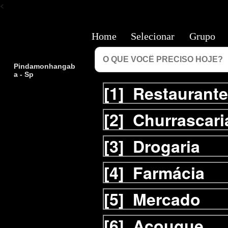
<
Home
Selecionar
Grupo
Pindamonhangab
a - Sp
[1]
Restaurante
[2]
Churrascari
[3]
Drogaria
[4]
Farmácia
[5]
Mercado
[6]
Açougue