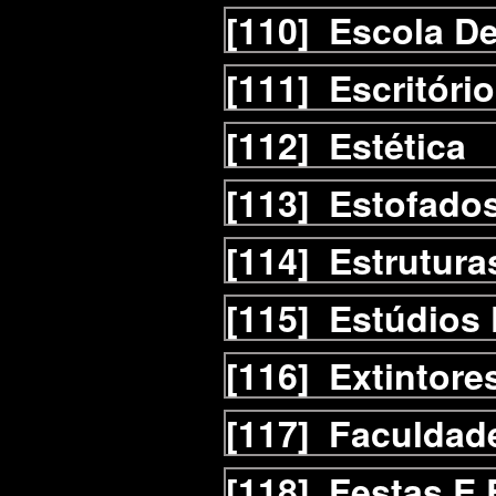
[110]
Escola D
[111]
Escritóri
[112]
Estética
[113]
Estofado
[114]
Estrutura
[115]
Estúdios 
[116]
Extintore
[117]
Faculdad
[118]
Festas E 