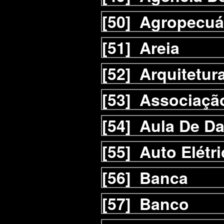
[50]
Agropecuá
[51]
Areia
[52]
Arquitetur
[53]
Associaçã
[54]
Aula De D
[55]
Auto Elétri
[56]
Banca
[57]
Banco