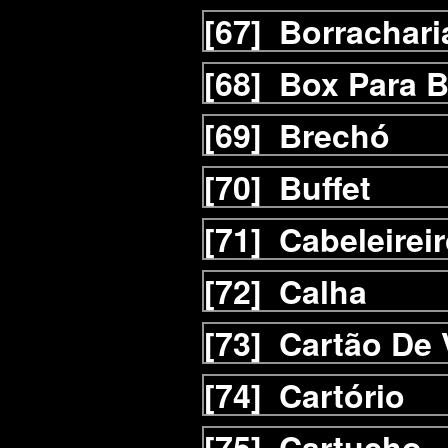
[67]
Borrachari
[68]
Box Para B
[69]
Brechó
[70]
Buffet
[71]
Cabeleirei
[72]
Calha
[73]
Cartão De 
[74]
Cartório
[75]
Cartucho