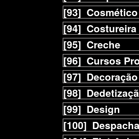
[93]
Cosmético
[94]
Costureira
[95]
Creche
[96]
Cursos Pro
[97]
Decoração
[98]
Dedetizaç
[99]
Design
[100]
Despacha