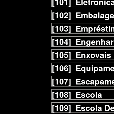
[101]
Eletrônic
[102]
Embalag
[103]
Emprésti
[104]
Engenhar
[105]
Enxovais
[106]
Equipame
[107]
Escapam
[108]
Escola
[109]
Escola D