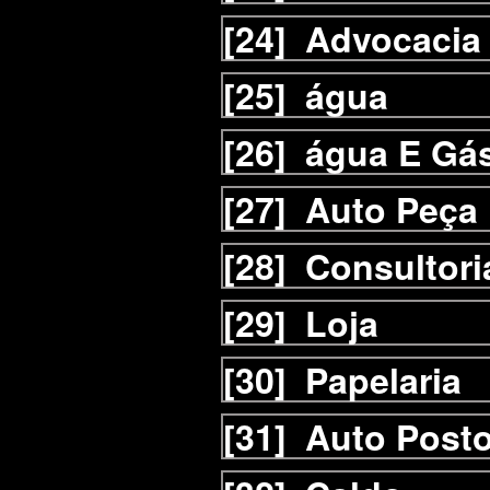
[24]
Advocacia
[25]
água
[26]
água E Gá
[27]
Auto Peça
[28]
Consultori
[29]
Loja
[30]
Papelaria
[31]
Auto Post