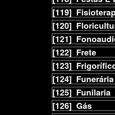
[119]
Fisiotera
[120]
Floricultu
[121]
Fonoaudi
[122]
Frete
[123]
Frigorífic
[124]
Funerária
[125]
Funilaria
[126]
Gás