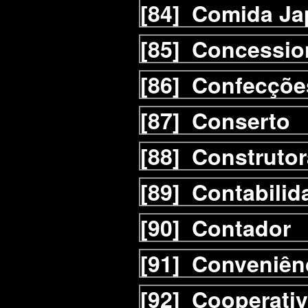
[84]
Comida Ja
[85]
Concessio
[86]
Confecçõe
[87]
Conserto
[88]
Construtor
[89]
Contabilid
[90]
Contador
[91]
Conveniên
[92]
Cooperati