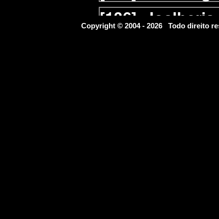
[136]
Joalheria
Copyright © 2004 - 2026 Todo direito
[137]
Laboratór
[138]
Lanterna
[139]
Laticíneo
[140]
Lavagem 
[141]
Lavander
[142]
Lingeries
[143]
Livraria