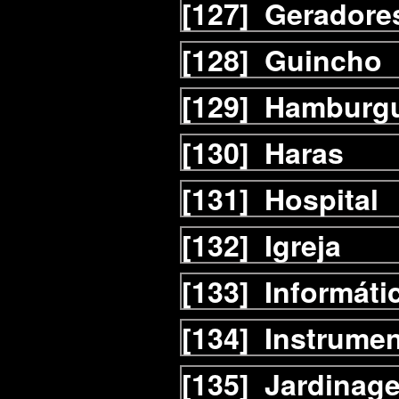
[127]
Geradore
[128]
Guincho
[129]
Hamburgu
[130]
Haras
[131]
Hospital
[132]
Igreja
[133]
Informáti
[134]
Instrumen
[135]
Jardinag