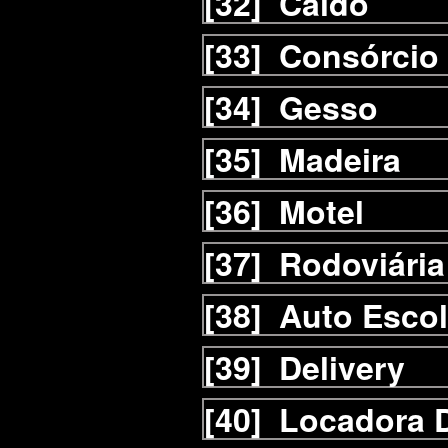
[32]
Caldo
[33]
Consórcio
[34]
Gesso
[35]
Madeira
[36]
Motel
[37]
Rodoviária
[38]
Auto Esco
[39]
Delivery
[40]
Locadora D