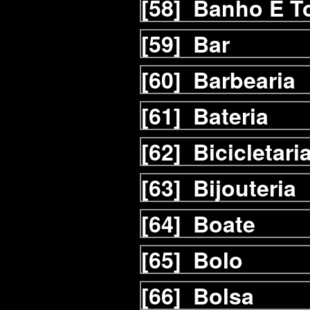
[58]
Banho E T
[59]
Bar
[60]
Barbearia
[61]
Bateria
[62]
Bicicletari
[63]
Bijouteria
[64]
Boate
[65]
Bolo
[66]
Bolsa