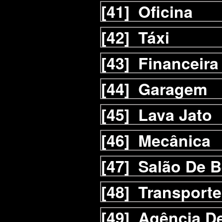
[41]
Oficina
[42]
Táxi
[43]
Financeira
[44]
Garagem
[45]
Lava Jato
[46]
Mecânica
[47]
Salão De B
[48]
Transporte
[49]
Agência D