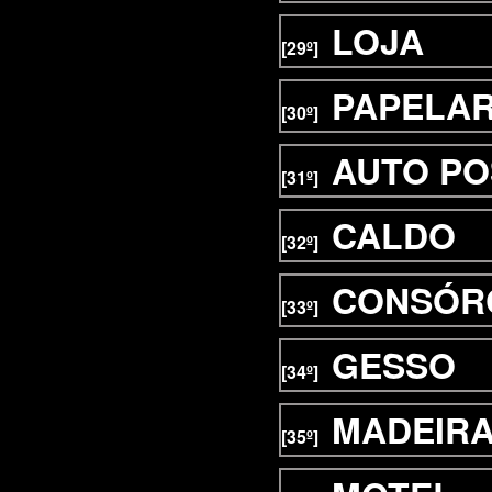
LOJA
[29º]
PAPELAR
[30º]
AUTO P
[31º]
CALDO
[32º]
CONSÓR
[33º]
GESSO
[34º]
MADEIR
[35º]