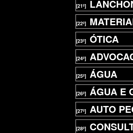
LANCHO
[21º]
MATERIA
[22º]
ÓTICA
[23º]
ADVOCA
[24º]
ÁGUA
[25º]
ÁGUA E 
[26º]
AUTO PE
[27º]
CONSUL
[28º]