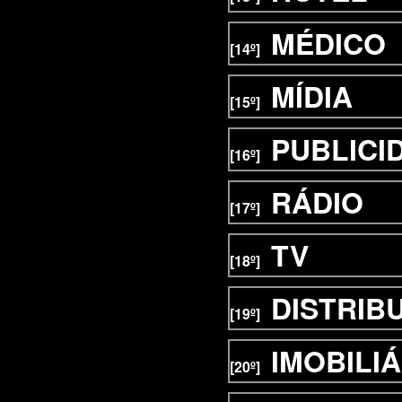
MÉDICO
[14º]
MÍDIA
[15º]
PUBLICI
[16º]
RÁDIO
[17º]
TV
[18º]
DISTRIB
[19º]
IMOBILIÁ
[20º]