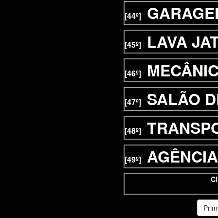
GARAGE
[44º]
LAVA JA
[45º]
MECÂNI
[46º]
SALÃO D
[47º]
TRANSP
[48º]
AGÊNCIA
[49º]
Cl
Prim