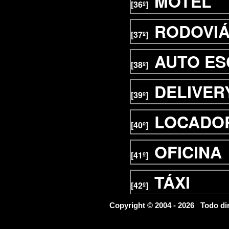
MOTEL
[36º]
RODOVIÁ
[37º]
AUTO E
[38º]
DELIVER
[39º]
LOCADOR
[40º]
OFICINA
[41º]
TÁXI
[42º]
FINANCE
Copyright © 2004 - 2026 Todo d
[43º]