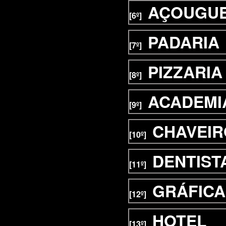
AÇOUGU
[6º]
PADARIA
[7º]
PIZZARIA
[8º]
ACADEMI
[9º]
CHAVEIR
[10º]
DENTIST
[11º]
GRÁFICA
[12º]
HOTEL
[13º]