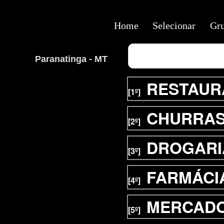
Home
Selecionar
Gr
Paranatinga - MT
RESTAUR
[1º]
CHURRAS
[2º]
DROGARI
[3º]
FARMÁCI
[4º]
MERCAD
[5º]