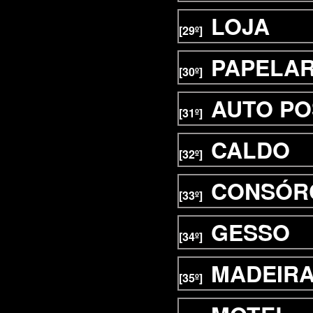
LOJA
[29º]
PAPELAR
[30º]
AUTO P
[31º]
CALDO
[32º]
CONSÓR
[33º]
GESSO
[34º]
MADEIR
[35º]