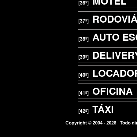
MOTEL
[36º]
RODOVIÁ
[37º]
AUTO E
[38º]
DELIVER
[39º]
LOCADOR
[40º]
OFICINA
[41º]
TÁXI
[42º]
FINANCE
Copyright © 2004 - 2026 Todo d
[43º]