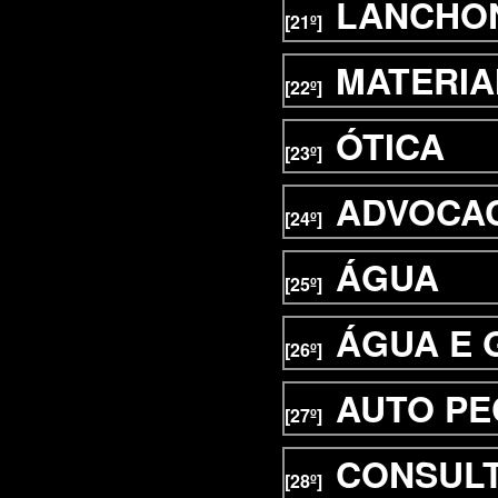
LANCHO
[21º]
MATERIA
[22º]
ÓTICA
[23º]
ADVOCA
[24º]
ÁGUA
[25º]
ÁGUA E 
[26º]
AUTO PE
[27º]
CONSUL
[28º]