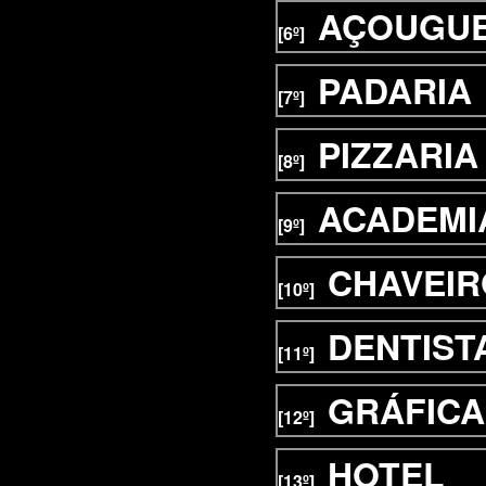
AÇOUGU
[6º]
PADARIA
[7º]
PIZZARIA
[8º]
ACADEMI
[9º]
CHAVEIR
[10º]
DENTIST
[11º]
GRÁFICA
[12º]
HOTEL
[13º]