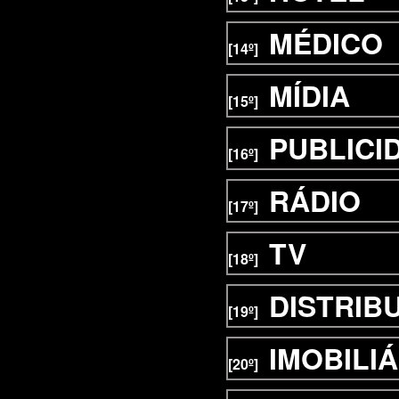
MÉDICO
[14º]
MÍDIA
[15º]
PUBLICI
[16º]
RÁDIO
[17º]
TV
[18º]
DISTRIB
[19º]
IMOBILIÁ
[20º]