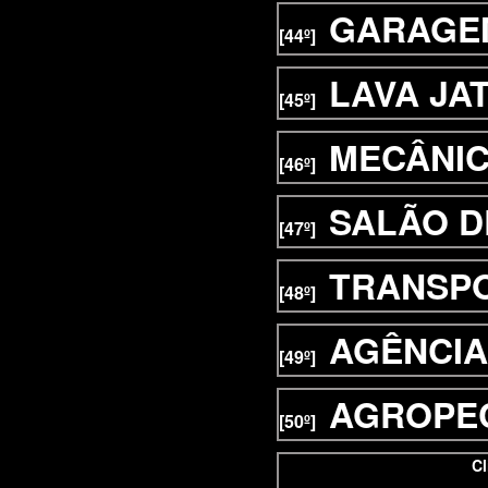
GARAGE
[44º]
LAVA JA
[45º]
MECÂNI
[46º]
SALÃO D
[47º]
TRANSP
[48º]
AGÊNCIA
[49º]
AGROPE
[50º]
Cl