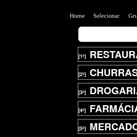
Home
Selecionar
Gr
RESTAUR
[1º]
CHURRAS
[2º]
DROGARI
[3º]
FARMÁCI
[4º]
MERCAD
[5º]