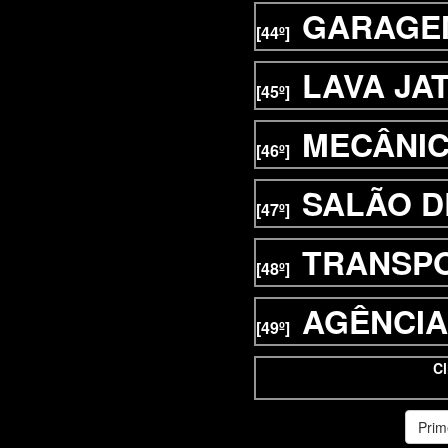
GARAGE
[44º]
LAVA JA
[45º]
MECÂNI
[46º]
SALÃO D
[47º]
TRANSP
[48º]
AGÊNCIA
[49º]
Cl
Prim