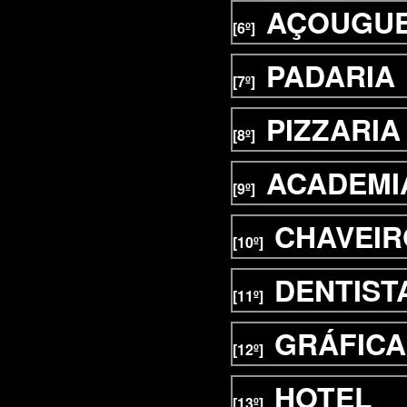
AÇOUGU
[6º]
PADARIA
[7º]
PIZZARIA
[8º]
ACADEMI
[9º]
CHAVEIR
[10º]
DENTIST
[11º]
GRÁFICA
[12º]
HOTEL
[13º]