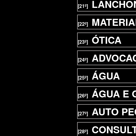
LANCHO
[21º]
MATERIA
[22º]
ÓTICA
[23º]
ADVOCA
[24º]
ÁGUA
[25º]
ÁGUA E 
[26º]
AUTO PE
[27º]
CONSUL
[28º]