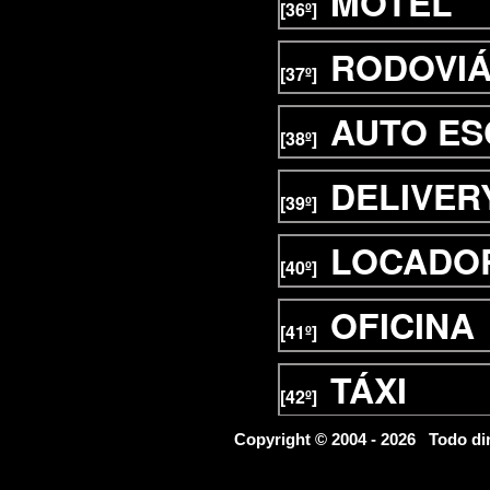
MOTEL
[36º]
RODOVIÁ
[37º]
AUTO E
[38º]
DELIVER
[39º]
LOCADOR
[40º]
OFICINA
[41º]
TÁXI
[42º]
FINANCE
Copyright © 2004 - 2026 Todo d
[43º]