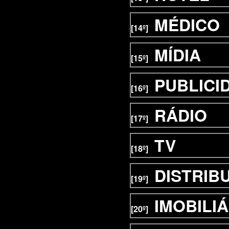
MÉDICO
[14º]
MÍDIA
[15º]
PUBLICI
[16º]
RÁDIO
[17º]
TV
[18º]
DISTRIB
[19º]
IMOBILIÁ
[20º]