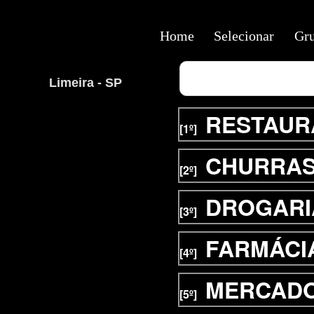
Home
Selecionar
Gr
Limeira - SP
RESTAUR
[1º]
CHURRAS
[2º]
DROGARI
[3º]
FARMÁCI
[4º]
MERCAD
[5º]