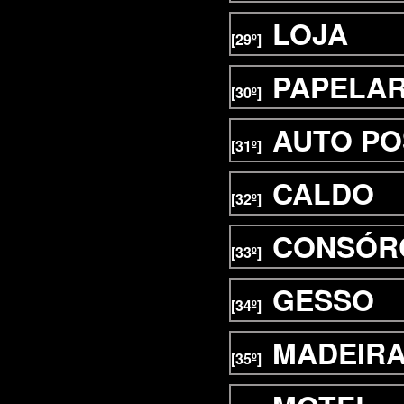
LOJA
[29º]
PAPELAR
[30º]
AUTO P
[31º]
CALDO
[32º]
CONSÓR
[33º]
GESSO
[34º]
MADEIR
[35º]