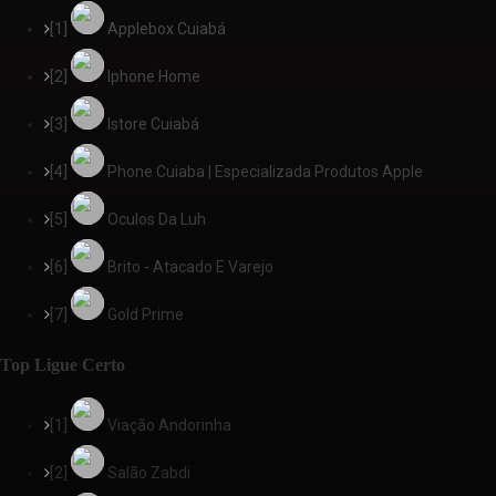
[1]
Applebox Cuiabá
[2]
Iphone Home
[3]
Istore Cuiabá
[4]
Phone Cuiaba | Especializada Produtos Apple
[5]
Oculos Da Luh
[6]
Brito - Atacado E Varejo
[7]
Gold Prime
Top Ligue Certo
[1]
Viação Andorinha
[2]
Salão Zabdi