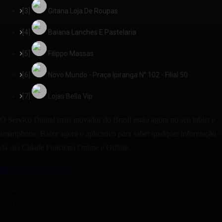
[3]
Gitana Loja De Roupas
[4]
Baiana Lanches E Pastelaria
[5]
Filippo Massas
[6]
Novo Mundo - Praça Ipiranga N° 102 - Filial 50
[7]
Lojas Bella Vip
O Serviço Digital mais inovador do Brasil estão agora no seu tablet e
smartphone. Baixe agora o aplicativo para saber qualquer informação
da sua Cidade Funciona Online e Offline.
Baixe Nosso Aplicativo