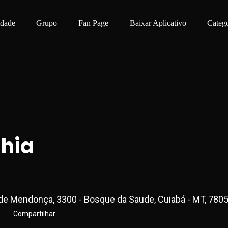
idade
Grupo
Fan Page
Baixar Aplicativo
Catego
hia
 de Mendonça, 3300 - Bosque da Saude, Cuiabá - MT, 780
Compartilhar