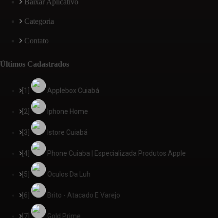
Baixar Aplicativo
Categoria
Contato
Últimos Cadastrados
[1]
Applebox Cuiabá
[2]
Iphone Home
[3]
Istore Cuiabá
[4]
Phone Cuiaba | Especializada Produtos Apple
[5]
Oculos Da Luh
[6]
Brito - Atacado E Varejo
[7]
Gold Prime