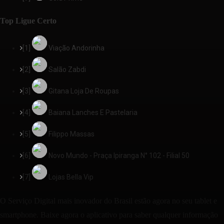
Top Ligue Certo
[1]
Viação Andorinha
[2]
Salão Zabdi
[3]
Gitana Loja De Roupas
[4]
Baiana Lanches E Pastelaria
[5]
Filippo Massas
[6]
Novo Mundo - Praça Ipiranga N° 102 - Filial 50
[7]
Lojas Bella Vip
O Serviço Digital mais inovador do Brasil estão agora no seu tablet e
smartphone. Baixe agora o aplicativo para saber qualquer informação