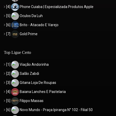
[4]
Phone Cuiaba | Especializada Produtos Apple
[5]
Oculos Da Luh
[6]
Brito - Atacado E Varejo
[7]
Gold Prime
Top Ligue Certo
[1]
Viação Andorinha
[2]
Salão Zabdi
[3]
Gitana Loja De Roupas
[4]
Baiana Lanches E Pastelaria
[5]
Filippo Massas
[6]
Novo Mundo - Praça Ipiranga N° 102 - Filial 50