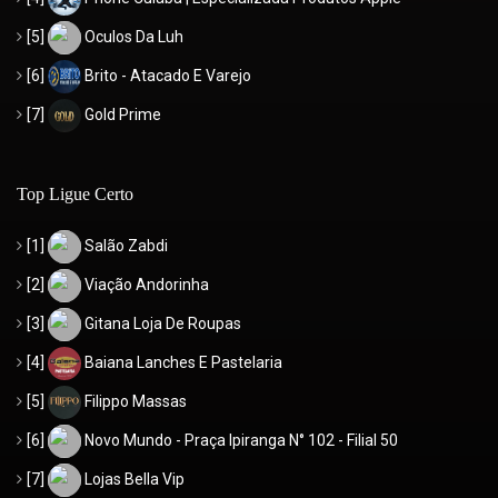
[5]
Oculos Da Luh
[6]
Brito - Atacado E Varejo
[7]
Gold Prime
Top Ligue Certo
[1]
Salão Zabdi
[2]
Viação Andorinha
[3]
Gitana Loja De Roupas
[4]
Baiana Lanches E Pastelaria
[5]
Filippo Massas
[6]
Novo Mundo - Praça Ipiranga N° 102 - Filial 50
[7]
Lojas Bella Vip