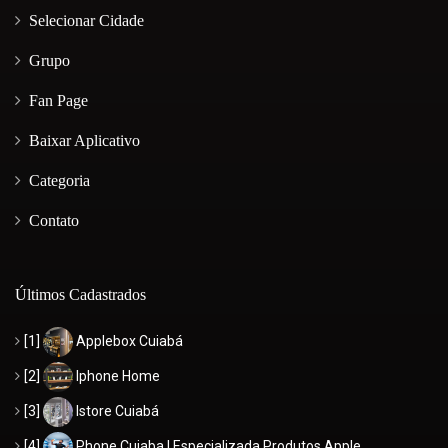
Selecionar Cidade
Grupo
Fan Page
Baixar Aplicativo
Categoria
Contato
Últimos Cadastrados
[1]
Applebox Cuiabá
[2]
Iphone Home
[3]
Istore Cuiabá
[4]
Phone Cuiaba | Especializada Produtos Apple