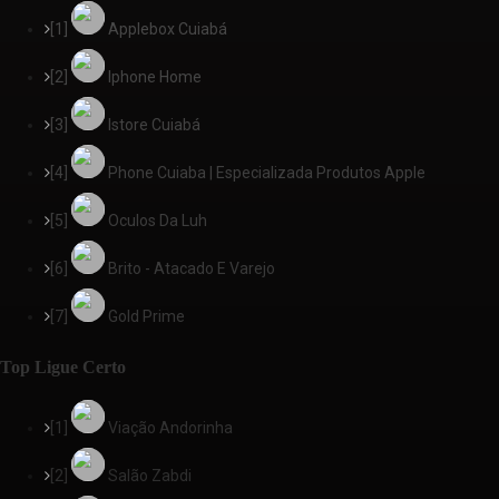
[1]
Applebox Cuiabá
[2]
Iphone Home
[3]
Istore Cuiabá
[4]
Phone Cuiaba | Especializada Produtos Apple
[5]
Oculos Da Luh
[6]
Brito - Atacado E Varejo
[7]
Gold Prime
Top Ligue Certo
[1]
Viação Andorinha
[2]
Salão Zabdi