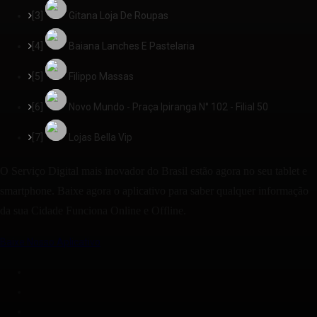
[3]
Gitana Loja De Roupas
[4]
Baiana Lanches E Pastelaria
[5]
Filippo Massas
[6]
Novo Mundo - Praça Ipiranga N° 102 - Filial 50
[7]
Lojas Bella Vip
O Serviço Digital mais inovador do Brasil estão agora no seu tablet e
smartphone. Baixe agora o aplicativo para saber qualquer informação
da sua Cidade Funciona Online e Offline.
Baixe Nosso Aplicativo