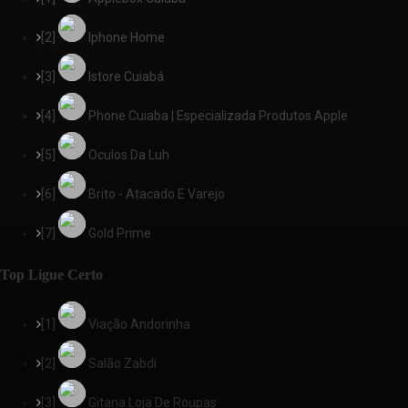
[2]
Iphone Home
[3]
Istore Cuiabá
[4]
Phone Cuiaba | Especializada Produtos Apple
[5]
Oculos Da Luh
[6]
Brito - Atacado E Varejo
[7]
Gold Prime
Top Ligue Certo
[1]
Viação Andorinha
[2]
Salão Zabdi
[3]
Gitana Loja De Roupas