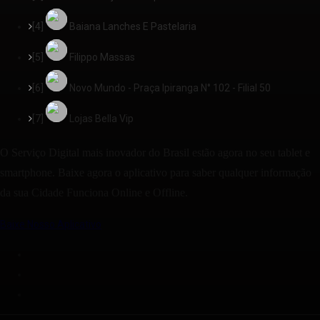
[4]
Baiana Lanches E Pastelaria
[5]
Filippo Massas
[6]
Novo Mundo - Praça Ipiranga N° 102 - Filial 50
[7]
Lojas Bella Vip
O Serviço Digital mais inovador do Brasil estão agora no seu tablet e
smartphone. Baixe agora o aplicativo para saber qualquer informação
da sua Cidade Funciona Online e Offline.
Baixe Nosso Aplicativo