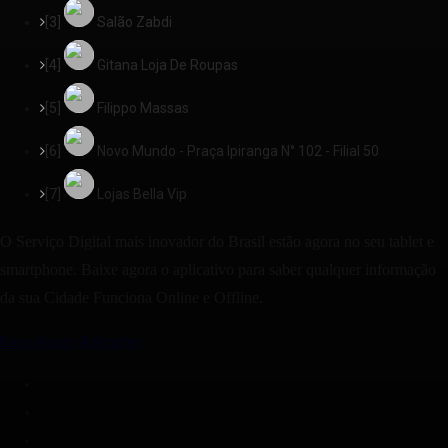
[3]
Salão Zabdi
[4]
Gitana Loja De Roupas
[5]
Filippo Massas
[6]
Novo Mundo - Praça Ipiranga N° 102 - Filial 50
[7]
Lojas Bella Vip
O Serviço Digital mais inovador do Brasil estão agora no seu tablet e
smartphone. Baixe agora o aplicativo para saber qualquer informação
da sua Cidade Funciona Online e Offline.
Baixe Nosso Aplicativo