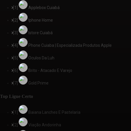
[1]
Applebox Cuiabá
[2]
Iphone Home
[3]
Istore Cuiabá
[4]
Phone Cuiaba | Especializada Produtos Apple
[5]
Oculos Da Luh
[6]
Brito - Atacado E Varejo
[7]
Gold Prime
Top Ligue Certo
[1]
Baiana Lanches E Pastelaria
[2]
Viação Andorinha