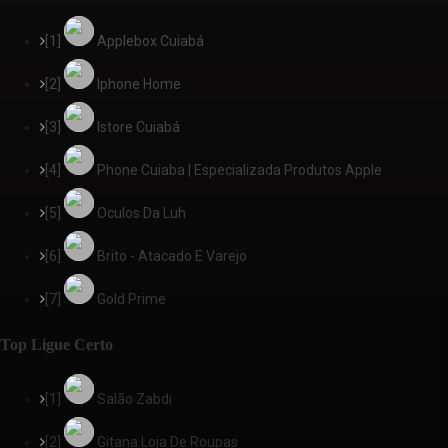
[1]
Applebox Cuiabá
[2]
Iphone Home
[3]
Istore Cuiabá
[4]
Phone Cuiaba | Especializada Produtos Apple
[5]
Oculos Da Luh
[6]
Brito - Atacado E Varejo
[7]
Gold Prime
Top Ligue Certo
[1]
Salão Zabdi
[2]
Gitana Loja De Roupas