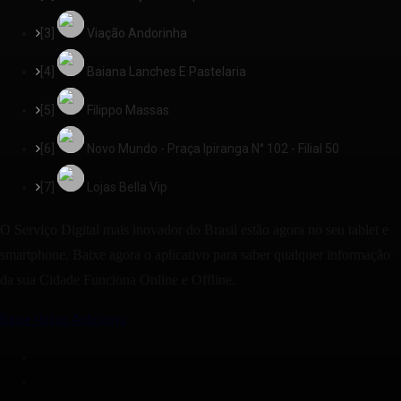
[3]
Viação Andorinha
[4]
Baiana Lanches E Pastelaria
[5]
Filippo Massas
[6]
Novo Mundo - Praça Ipiranga N° 102 - Filial 50
[7]
Lojas Bella Vip
O Serviço Digital mais inovador do Brasil estão agora no seu tablet e
smartphone. Baixe agora o aplicativo para saber qualquer informação
da sua Cidade Funciona Online e Offline.
Baixe Nosso Aplicativo