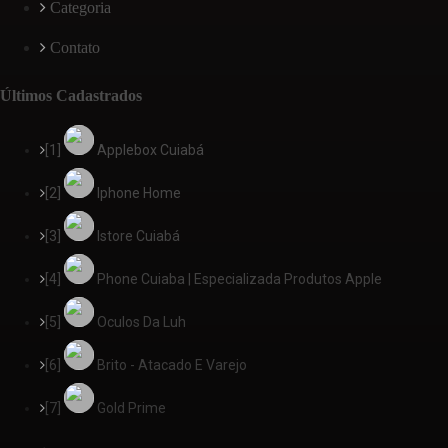
Categoria
Contato
Últimos Cadastrados
[1]
Applebox Cuiabá
[2]
Iphone Home
[3]
Istore Cuiabá
[4]
Phone Cuiaba | Especializada Produtos Apple
[5]
Oculos Da Luh
[6]
Brito - Atacado E Varejo
[7]
Gold Prime