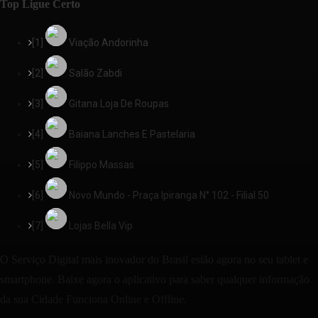
Top Ligue Certo
[1]
Viação Andorinha
[2]
Salão Zabdi
[3]
Gitana Loja De Roupas
[4]
Baiana Lanches E Pastelaria
[5]
Filippo Massas
[6]
Novo Mundo - Praça Ipiranga N° 102 - Filial 50
[7]
Lojas Bella Vip
O Serviço Digital mais inovador do Brasil estão agora no seu tablet e
smartphone. Baixe agora o aplicativo para saber qualquer informação
da sua Cidade Funciona Online e Offline.