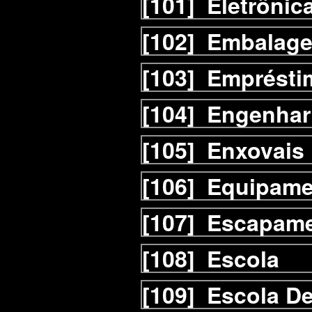
[101]
Eletrônic
[102]
Embalag
[103]
Emprésti
[104]
Engenhar
[105]
Enxovais
[106]
Equipame
[107]
Escapam
[108]
Escola
[109]
Escola D