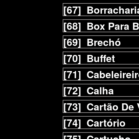
[67]
Borrachari
[68]
Box Para B
[69]
Brechó
[70]
Buffet
[71]
Cabeleirei
[72]
Calha
[73]
Cartão De 
[74]
Cartório
[75]
Cartucho