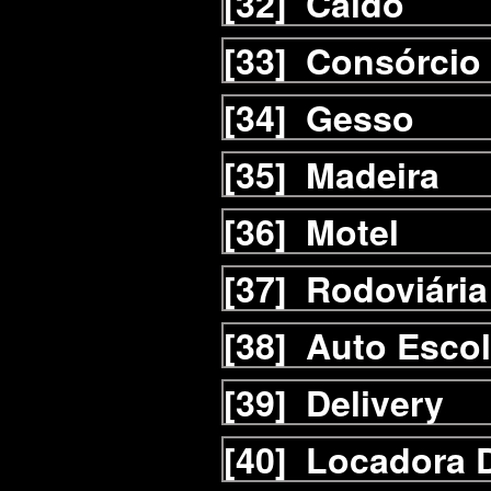
[32]
Caldo
[33]
Consórcio
[34]
Gesso
[35]
Madeira
[36]
Motel
[37]
Rodoviária
[38]
Auto Esco
[39]
Delivery
[40]
Locadora D