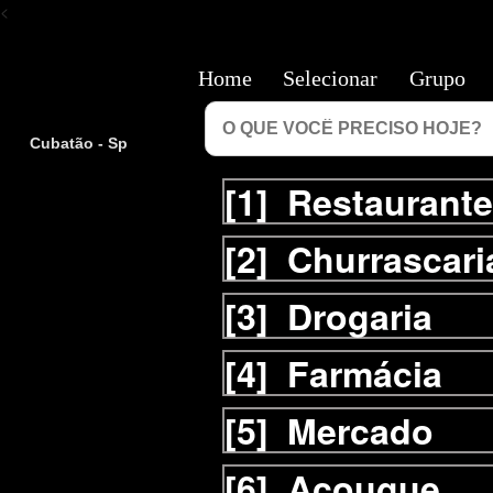
<
Home
Selecionar
Grupo
Cubatão - Sp
[1]
Restaurante
[2]
Churrascari
[3]
Drogaria
[4]
Farmácia
[5]
Mercado
[6]
Açougue