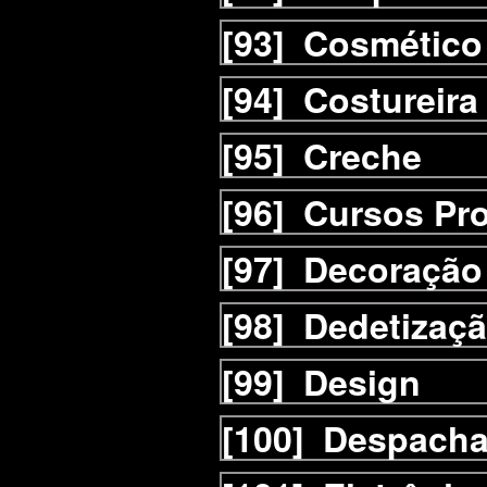
[93]
Cosmético
[94]
Costureira
[95]
Creche
[96]
Cursos Pro
[97]
Decoração
[98]
Dedetizaç
[99]
Design
[100]
Despacha