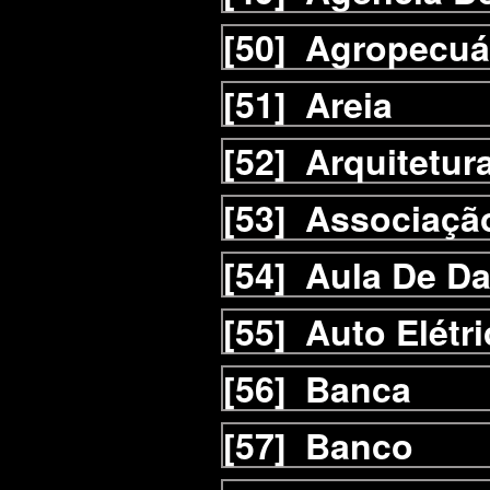
[50]
Agropecuá
[51]
Areia
[52]
Arquitetur
[53]
Associaçã
[54]
Aula De D
[55]
Auto Elétri
[56]
Banca
[57]
Banco