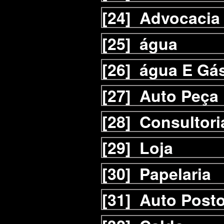
[24]
Advocacia
[25]
água
[26]
água E Gá
[27]
Auto Peça
[28]
Consultori
[29]
Loja
[30]
Papelaria
[31]
Auto Post