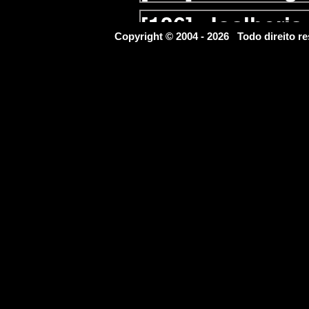
[136]
Joalheria
Copyright © 2004 - 2026 Todo direito
[137]
Laboratór
[138]
Lanterna
[139]
Laticíneo
[140]
Lavagem 
[141]
Lavander
[142]
Lingeries
[143]
Livraria