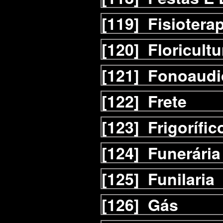
[119]
Fisiotera
[120]
Floricultu
[121]
Fonoaudi
[122]
Frete
[123]
Frigorífic
[124]
Funerária
[125]
Funilaria
[126]
Gás