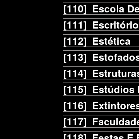
[110]
Escola D
[111]
Escritóri
[112]
Estética
[113]
Estofado
[114]
Estrutura
[115]
Estúdios 
[116]
Extintore
[117]
Faculdad
[118]
Festas E 