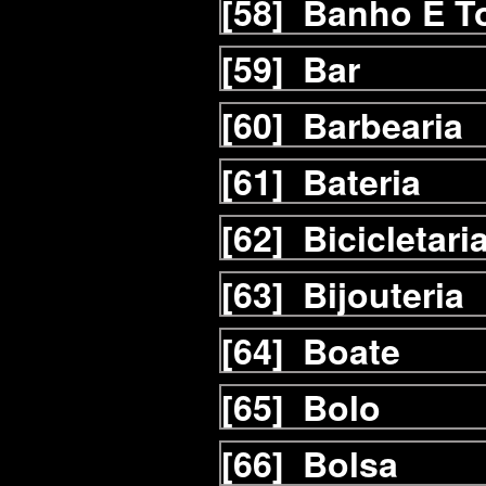
[58]
Banho E T
[59]
Bar
[60]
Barbearia
[61]
Bateria
[62]
Bicicletari
[63]
Bijouteria
[64]
Boate
[65]
Bolo
[66]
Bolsa