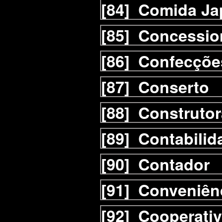
[84]
Comida Ja
[85]
Concessio
[86]
Confecçõe
[87]
Conserto
[88]
Construtor
[89]
Contabilid
[90]
Contador
[91]
Conveniên
[92]
Cooperati