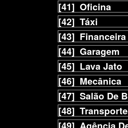
[41]
Oficina
[42]
Táxi
[43]
Financeira
[44]
Garagem
[45]
Lava Jato
[46]
Mecânica
[47]
Salão De B
[48]
Transporte
[49]
Agência D