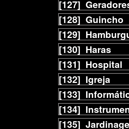
[127]
Geradore
[128]
Guincho
[129]
Hamburgu
[130]
Haras
[131]
Hospital
[132]
Igreja
[133]
Informáti
[134]
Instrumen
[135]
Jardinag