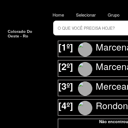
Home
Selecionar
Grupo
Colorado Do
Oeste - Ro
Marcena
[1º]
Marcena
[2º]
Mercear
[3º]
Rondon
[4º]
Não encontrou