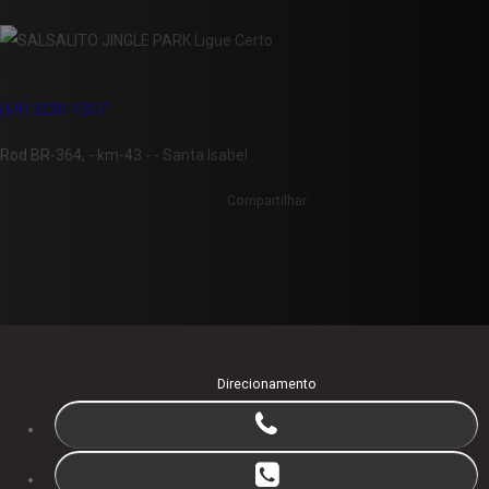
SALSALITO JINGLE PARK
(69) 3230-1307
Rod BR-364, - km-43 - - Santa Isabel
Compartilhar
Direcionamento