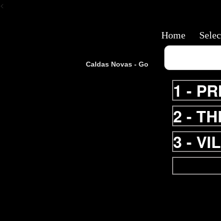
<
Home
Selec
Caldas Novas - Go
1 -
PR
2 -
TH
3 -
VI