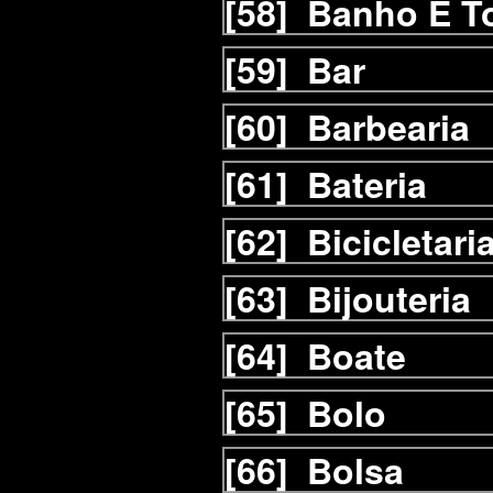
[58]
Banho E T
[59]
Bar
[60]
Barbearia
[61]
Bateria
[62]
Bicicletari
[63]
Bijouteria
[64]
Boate
[65]
Bolo
[66]
Bolsa