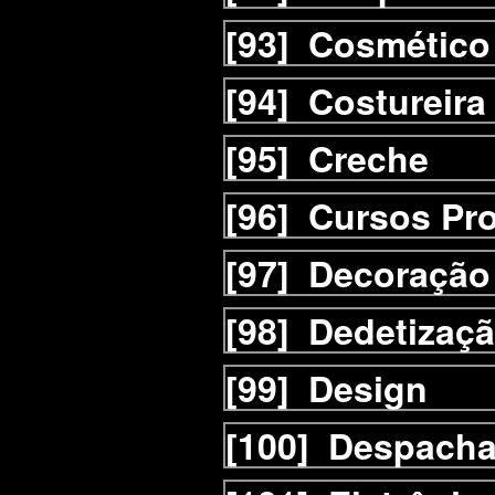
[93]
Cosmético
[94]
Costureira
[95]
Creche
[96]
Cursos Pro
[97]
Decoração
[98]
Dedetizaç
[99]
Design
[100]
Despacha