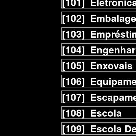
[101]
Eletrônic
[102]
Embalag
[103]
Emprésti
[104]
Engenhar
[105]
Enxovais
[106]
Equipame
[107]
Escapam
[108]
Escola
[109]
Escola D