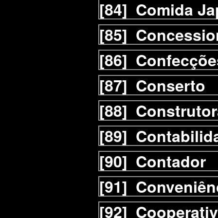
[84]
Comida Ja
[85]
Concessio
[86]
Confecçõe
[87]
Conserto
[88]
Construtor
[89]
Contabilid
[90]
Contador
[91]
Conveniên
[92]
Cooperati