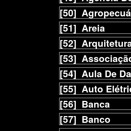
[50]
Agropecuá
[51]
Areia
[52]
Arquitetur
[53]
Associaçã
[54]
Aula De D
[55]
Auto Elétri
[56]
Banca
[57]
Banco