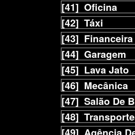
[41]
Oficina
[42]
Táxi
[43]
Financeira
[44]
Garagem
[45]
Lava Jato
[46]
Mecânica
[47]
Salão De B
[48]
Transporte
[49]
Agência D