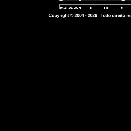
[136]
Joalheria
Copyright © 2004 - 2026 Todo direito
[137]
Laboratór
[138]
Lanterna
[139]
Laticíneo
[140]
Lavagem 
[141]
Lavander
[142]
Lingeries
[143]
Livraria