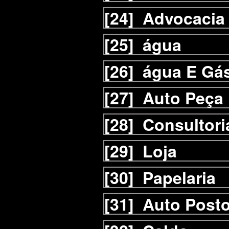
[24]
Advocacia
[25]
água
[26]
água E Gá
[27]
Auto Peça
[28]
Consultori
[29]
Loja
[30]
Papelaria
[31]
Auto Post