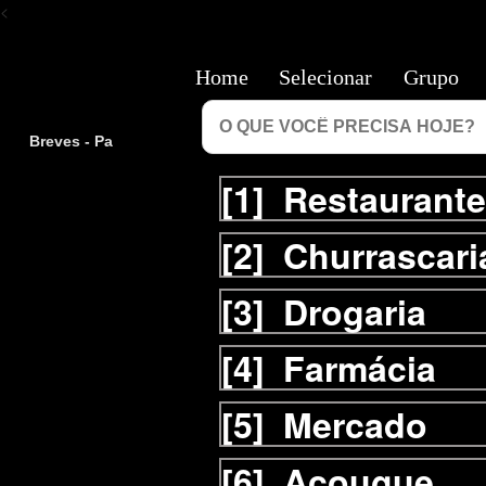
<
Home
Selecionar
Grupo
Breves - Pa
[1]
Restaurante
[2]
Churrascari
[3]
Drogaria
[4]
Farmácia
[5]
Mercado
[6]
Açougue