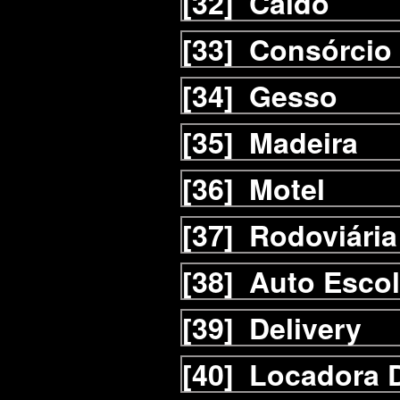
[32]
Caldo
[33]
Consórcio
[34]
Gesso
[35]
Madeira
[36]
Motel
[37]
Rodoviária
[38]
Auto Esco
[39]
Delivery
[40]
Locadora D