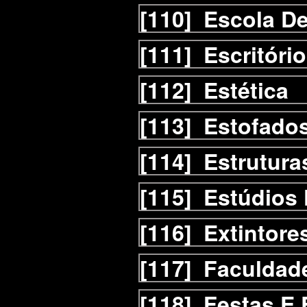
[110]
Escola D
[111]
Escritóri
[112]
Estética
[113]
Estofado
[114]
Estrutura
[115]
Estúdios 
[116]
Extintore
[117]
Faculdad
[118]
Festas E 