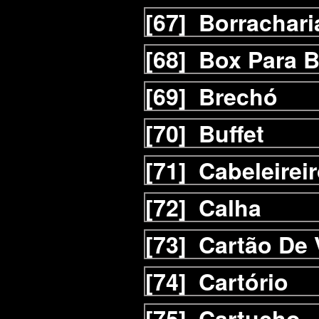
[67]
Borrachari
[68]
Box Para B
[69]
Brechó
[70]
Buffet
[71]
Cabeleirei
[72]
Calha
[73]
Cartão De 
[74]
Cartório
[75]
Cartucho