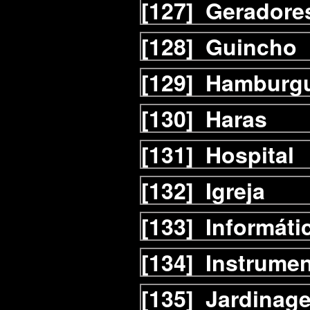
[127]
Geradore
[128]
Guincho
[129]
Hamburgu
[130]
Haras
[131]
Hospital
[132]
Igreja
[133]
Informáti
[134]
Instrumen
[135]
Jardinag