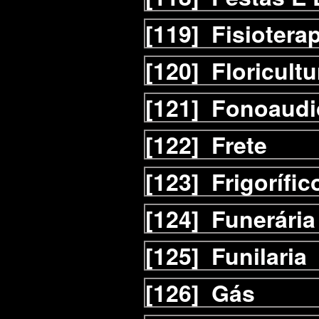
[119]
Fisiotera
[120]
Floricultu
[121]
Fonoaudi
[122]
Frete
[123]
Frigorífic
[124]
Funerária
[125]
Funilaria
[126]
Gás